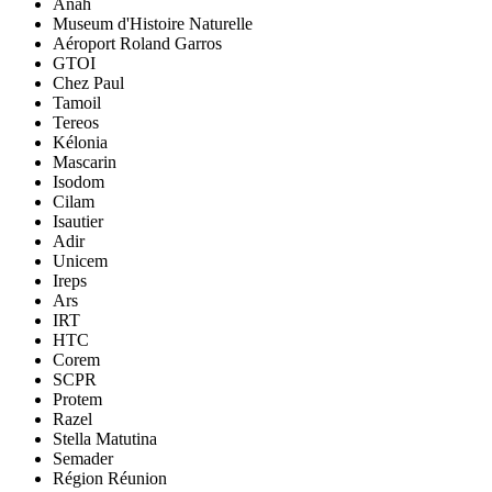
Anah
Museum d'Histoire Naturelle
Aéroport Roland Garros
GTOI
Chez Paul
Tamoil
Tereos
Kélonia
Mascarin
Isodom
Cilam
Isautier
Adir
Unicem
Ireps
Ars
IRT
HTC
Corem
SCPR
Protem
Razel
Stella Matutina
Semader
Région Réunion